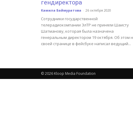
гендиректора
Камила Баймуратова
-
26 октября 2020
Сотрудники государственной
телерадиокомпании ЭлТР не приняли Шаисту
Шатманову, которая была назначена
генеральным директором 19 октября. Об этом 
своей странице в фейсбуке написал ведущий...
© 2026 Kloop Media Foundation