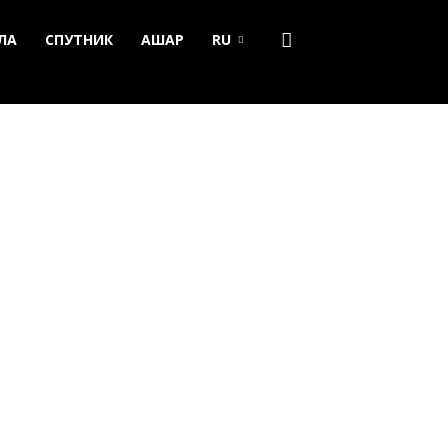
ЛА
СПУТНИК
АШАР
RU