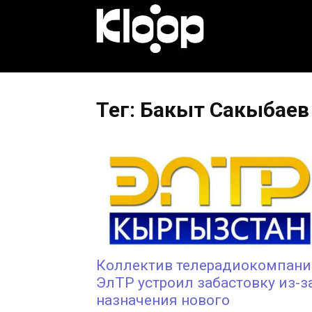
KLOOP.KG
—
Тег: Бакыт Сакыбаев
Новости
Кыргызстана
Коллектив телерадиокомпан
ЭлТР устроил забастовку из-з
назначения нового