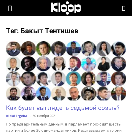
KLOOP.KG
Тег: Бакыт Тентишев
—
Новости
Кыргызстана
Как будет выглядеть седьмой созыв?
Aidai Irgebai
-
30 ноября 2021
По предварительным данным, в парламент проходят шесть
партий и более 30 одномандатников. Рассказываем, кто они.