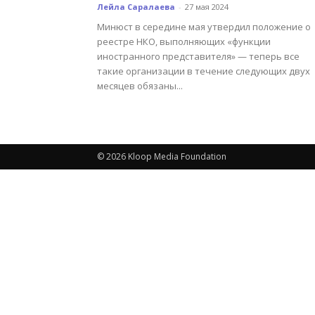
Лейла Саралаева
-
27 мая 2024
Минюст в середине мая утвердил положение о
реестре НКО, выполняющих «функции
иностранного представителя» — теперь все
такие организации в течение следующих двух
месяцев обязаны...
© 2026 Kloop Media Foundation