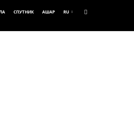
ЛА
СПУТНИК
АШАР
RU