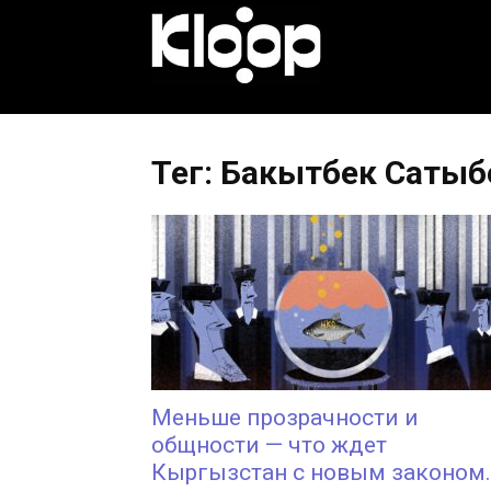
KLOOP.KG
—
Тег: Бакытбек Сатыб
Новости
Кыргызстана
Меньше прозрачности и
общности — что ждет
Кыргызстан с новым законом..