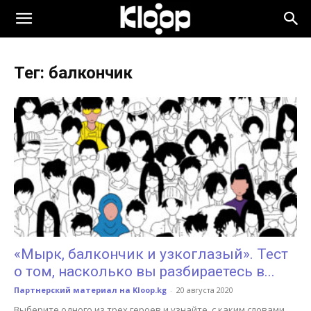
KLOOP.KG
Тег: балкончик
—
Новости
Кыргызстана
«Мырк, балкончик и узкоглазый». Тест
о том, насколько вы разбираетесь в...
Партнерский материал на Kloop.kg
-
20 августа 2020
Выберите одного из трех героев и узнайте, с каким словами