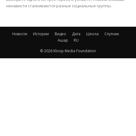
ненависти сталкиваются разные социальные группы.
Новости
Истории
Видео
Дата
Школа
Спутник
Ашар
RU
© 2026 Kloop Media Foundation