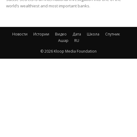
world’s wealthiest and most important banks.
Новости
Истории
Видео
Дата
Школа
Спутник
Ашар
RU
© 2026 Kloop Media Foundation