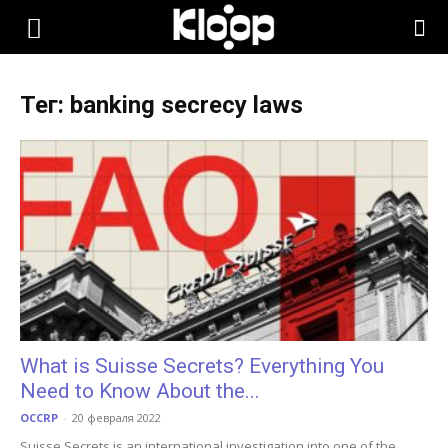
KLOOP.KG
Тег: banking secrecy laws
—
Новости
Кыргызстана
What is Suisse Secrets? Everything You
Need to Know About the...
OCCRP
-
20 февраля 2022
Suisse Secrets is an international investigation into one of the