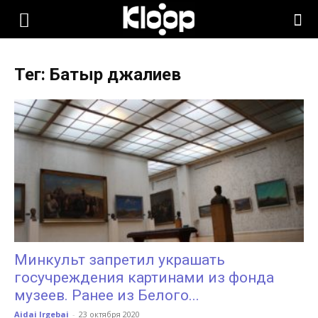
KLOOP.KG
Тег: Батыр джалиев
—
Новости
Кыргызстана
Минкульт запретил украшать
госучреждения картинами из фонда
музеев. Ранее из Белого...
Aidai Irgebai
-
23 октября 2020