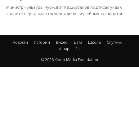
Министр культуры Нуржигит Кадырбеков подписал указ о
запрете передачи в госучреждения музейных экспонатов.
Новости
Истории
Видео
Дата
Школа
Спутник
Ашар
RU
© 2026 Kloop Media Foundation