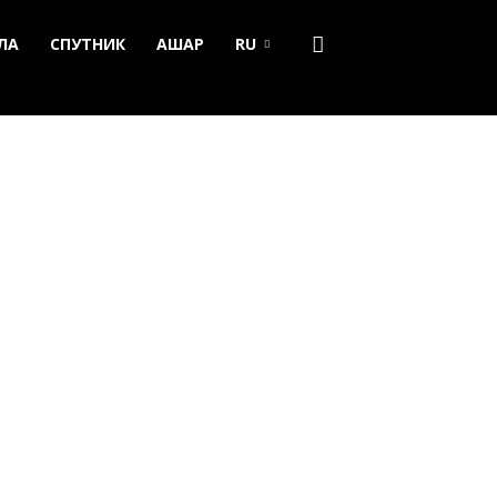
ЛА
СПУТНИК
АШАР
RU