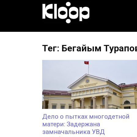
KLOOP.KG
—
Тег: Бегайым Турапо
Новости
Кыргызстана
Дело о пытках многодетной
матери: Задержана
замначальника УВД