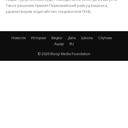
Такое решение принял Первомайский райсуд Бишкека,
удовлетворив ходатайство следователя ГКНБ.
Новости
Истории
Видео
Дата
Школа
Спутник
Ашар
RU
© 2026 Kloop Media Foundation