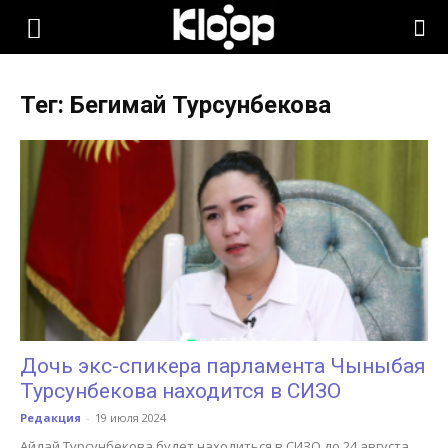
KLOOP.KG
Тег: Бегимай Турсунбекова
—
Новости
Кыргызстана
Дочь экс-спикера парламента Чыныбая
Турсунбекова находится в СИЗО
Редакция
-
19 июля 2024
Айдай Турсунбекова будет находиться в СИЗО до 24 августа.