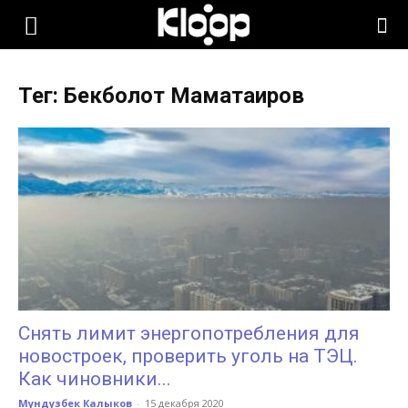
KLOOP.KG
Тег: Бекболот Маматаиров
—
Новости
Кыргызстана
Снять лимит энергопотребления для
новостроек, проверить уголь на ТЭЦ.
Как чиновники...
Мундузбек Калыков
-
15 декабря 2020