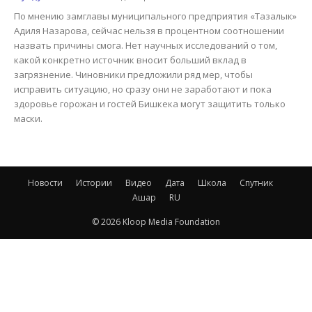
По мнению замглавы муниципального предприятия «Тазалык»
Адиля Назарова, сейчас нельзя в процентном соотношении
назвать причины смога. Нет научных исследований о том,
какой конкретно источник вносит больший вклад в
загрязнение. Чиновники предложили ряд мер, чтобы
исправить ситуацию, но сразу они не заработают и пока
здоровье горожан и гостей Бишкека могут защитить только
маски.
Новости
Истории
Видео
Дата
Школа
Спутник
Ашар
RU
© 2026 Kloop Media Foundation