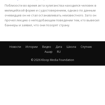
Поблизости во время акта хулиганства находился человек в
милицейской форме и с удостоверением, однако по данным
очевидцев он не стал останавливать неизвестного. Зато он
прочел лекцию о неподобающем поведении тем, кто вывесил
баннеры и заявил, что они позорят страну.
Новости
Истории
Видео
Дата
Школа
Спутник
Ашар
RU
© 2026 Kloop Media Foundation