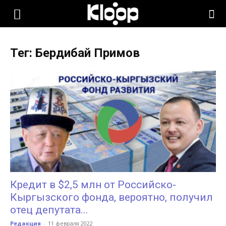
KLOOP.KG
Тег: Бердибай Примов
—
Новости
Кыргызстана
Кредит в $2,5 млн от Российско-
Кыргызского фонда, вероятно, получил
отец депутата...
Редакция
-
11 февраля 2022