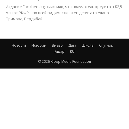
Издание Factcheck.kg выяснило, что получатель кредита в $2,5
млн от РКФР – по всей видимости, отец депутата Улана
Примова, Бердибай.
Новости
Истории
Видео
Дата
Школа
Спутник
Ашар
RU
© 2026 Kloop Media Foundation