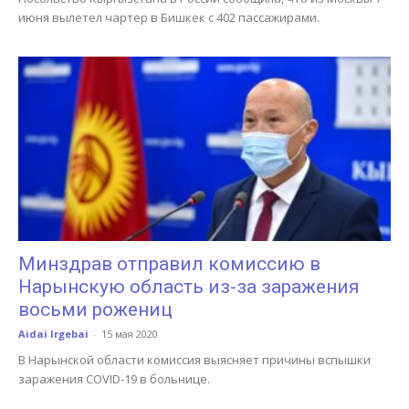
июня вылетел чартер в Бишкек с 402 пассажирами.
Минздрав отправил комиссию в
Нарынскую область из-за заражения
восьми рожениц
Aidai Irgebai
-
15 мая 2020
В Нарынской области комиссия выясняет причины вспышки
заражения COVID-19 в больнице.