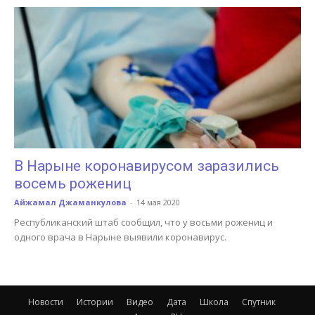
В Нарыне коронавирусом заразились
восемь рожениц
Айжамал Джаманкулова
-
14 мая 2020
Республиканский штаб сообщил, что у восьми рожениц и
одного врача в Нарыне выявили коронавирус.
Новости
Истории
Видео
Дата
Школа
Спутник