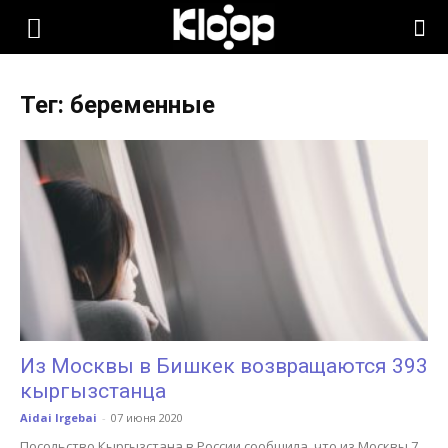
KLOOP.KG
Тег: беременные
—
Новости
Кыргызстана
Из Москвы в Бишкек возвращаются 393
кыргызстанца
Aidai Irgebai
-
07 июня 2020
Посольство Кыргызстана в России сообщила, что из Москвы 7