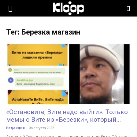
KLOOP.KG
Тег: Березка магазин
—
Новости
Кыргызстана
«Остановите, Вите надо выйти». Только
мемы о Вите из «Березки», который...
Редакция
-
04 августа 2022
Акжолтой Тукунов прославился не меньше, чем Витя. Об этом