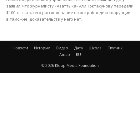
заявил, что журналисту «Азаттыка» Али Токтакунову передали
$100 тысяч за его расследование о контрабанде и коррупции
в таможне. Доказательств у него нет.
Новости
Истории
Видео
Дата
Школа
Спутник
Ашар
RU
© 2026 Kloop Media Foundation