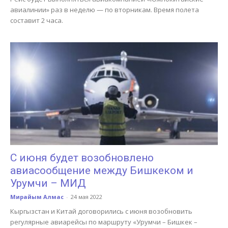
авиалинии» раз в неделю — по вторникам. Время полета
составит 2 часа.
С июня будет возобновлено
авиасообщение между Бишкеком и
Урумчи – МИД
Мирайым Алмас
-
24 мая 2022
Кыргызстан и Китай договорились с июня возобновить
регулярные авиарейсы по маршруту «Урумчи – Бишкек –