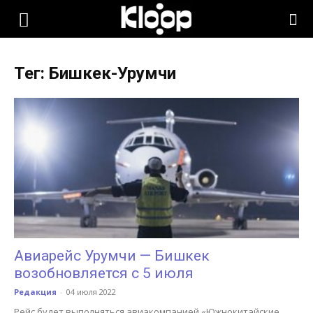
KLOOP.KG
Тег: Бишкек-Урумчи
—
Новости
Кыргызстана
Авиарейс Урумчи — Бишкек
возобновляется с 5 июля
Редакция
-
04 июля 2022
Рейс будет выполняться авиакомпанией «Южнокитайские