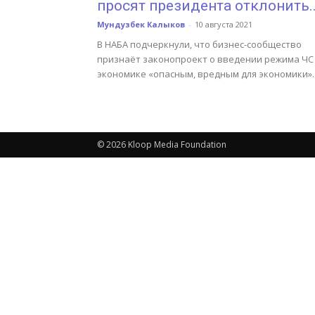
просят президента отклонить..
Мундузбек Калыков
-
10 августа 2021
В НАБА подчеркнули, что бизнес-сообщество
признаёт законопроект о введении режима ЧС
экономике «опасным, вредным для экономики».
© 2026 Kloop Media Foundation