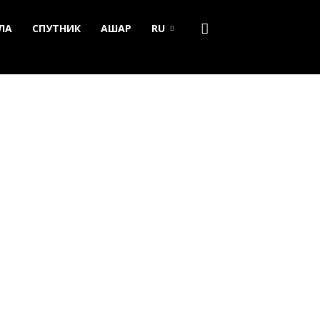
ЛА
СПУТНИК
АШАР
RU