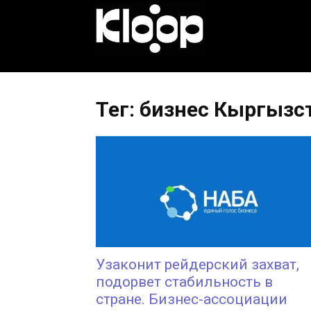
KLOOP.KG
—
Тег: бизнес Кыргызс
Новости
Кыргызстана
Узаконит рейдерский захват,
подорвет стабильность в
стране. Бизнес-ассоциации