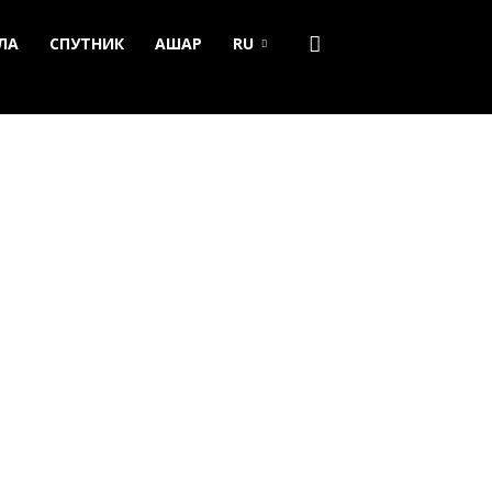
ЛА
СПУТНИК
АШАР
RU