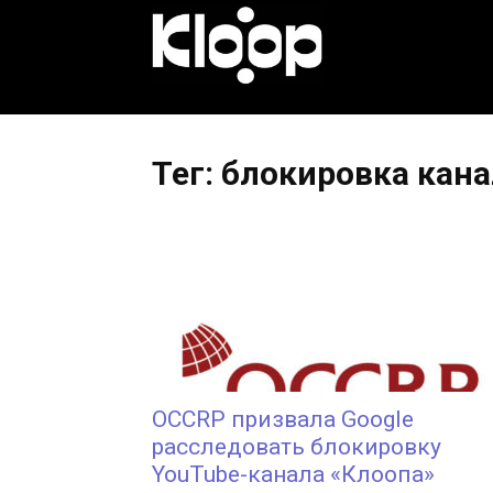
KLOOP.KG
—
Тег: блокировка кан
Новости
Кыргызстана
OCCRP призвала Google
расследовать блокировку
YouTube-канала «Клоопа»