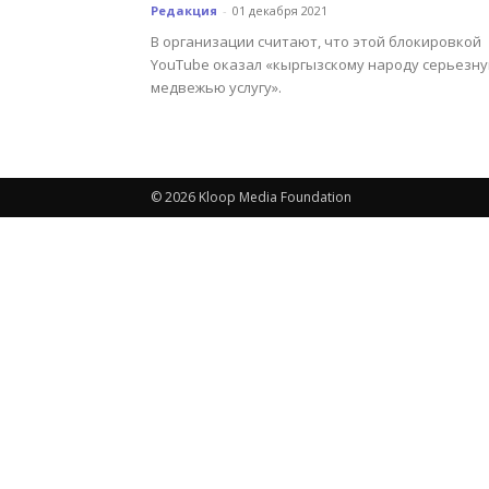
Редакция
-
01 декабря 2021
В организации считают, что этой блокировкой
YouTube оказал «кыргызскому народу серьезн
медвежью услугу».
© 2026 Kloop Media Foundation