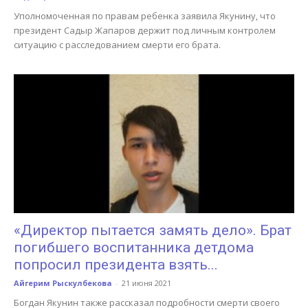
Уполномоченная по правам ребенка заявила Якунину, что
президент Садыр Жапаров держит под личным контролем
ситуацию с расследованием смерти его брата.
«Директор пытается замять дело». Брат
погибшего воспитанника детдома
попросил президента взять...
Айгерим Рыскулбекова
-
21 июня 2021
Богдан Якунин также рассказал подробности смерти своего