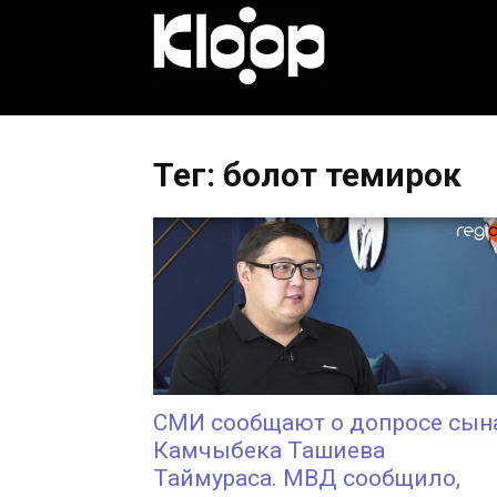
KLOOP.KG
—
Тег: болот темирок
Новости
Кыргызстана
СМИ сообщают о допросе сын
Камчыбека Ташиева
Таймураса. МВД сообщило,