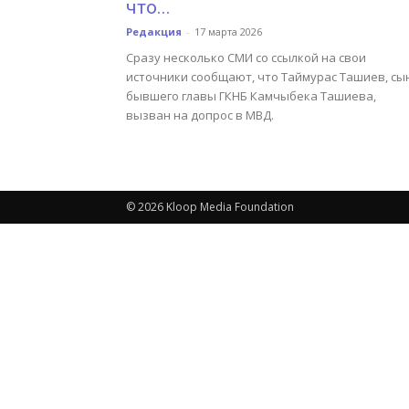
что...
Редакция
-
17 марта 2026
Сразу несколько СМИ со ссылкой на свои
источники сообщают, что Таймурас Ташиев, сы
бывшего главы ГКНБ Камчыбека Ташиева,
вызван на допрос в МВД.
© 2026 Kloop Media Foundation