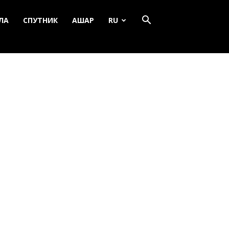
ЛА
СПУТНИК
АШАР
RU