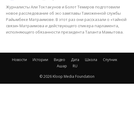
Журналисты Али Токтакунов и Болот Темиров подготовили
новое расследование об экс-замглавы Таможенной службы
Райымбеке Матраимове. В этот раз они рассказали о «тайной
связи» Матраимова и действующего спикера парламента,
исполняющего обязанности президента Таланта Мамытова.
Новости
Истории
Видео
Дата
Школа
Спутник
Ашар
RU
© 2026 Kloop Media Foundation