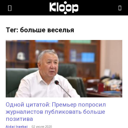
KLOOP.KG
Тег: больше веселья
—
Новости
Кыргызстана
Одной цитатой: Премьер попросил
журналистов публиковать больше
позитива
Aidai Irgebai
-
02 июля 2020