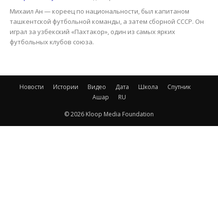
Михаил Ан — кореец по национальности, был капитаном
ташкентской футбольной команды, а затем сборной СССР. Он
играл за узбекский «Пахтакор», один из самых ярких
футбольных клубов союза.
Новости
Истории
Видео
Дата
Школа
Спутник
Ашар
RU
© 2026 Kloop Media Foundation