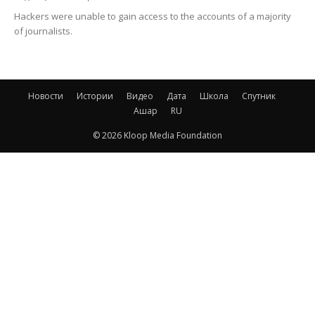
Hackers were unable to gain access to the accounts of a majority
of journalists.
Новости
Истории
Видео
Дата
Школа
Спутник
Ашар
RU
© 2026 Kloop Media Foundation