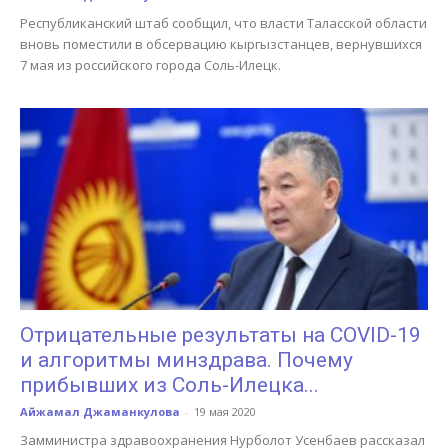
Республиканский штаб сообщил, что власти Таласской области
вновь поместили в обсервацию кыргызстанцев, вернувшихся
7 мая из российского города Соль-Илецк.
Отрицательные результаты на COVID-19
и алгоритмы минздрава. Почему
прибывших из Соль-Илецка...
Айжамал Джаманкулова
-
19 мая 2020
Замминистра здравоохранения Нурболот Усенбаев рассказал