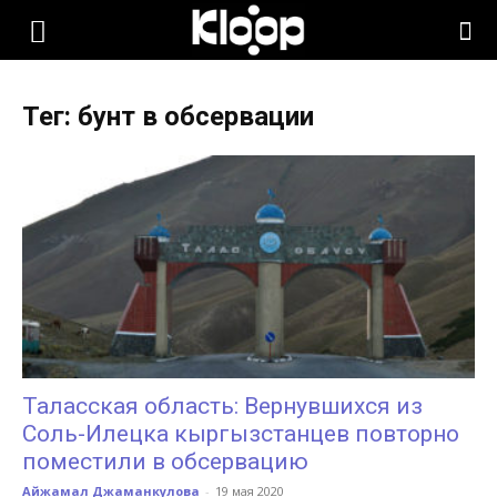
KLOOP.KG
Тег: бунт в обсервации
—
Новости
Кыргызстана
Таласская область: Вернувшихся из
Соль-Илецка кыргызстанцев повторно
поместили в обсервацию
Айжамал Джаманкулова
-
19 мая 2020