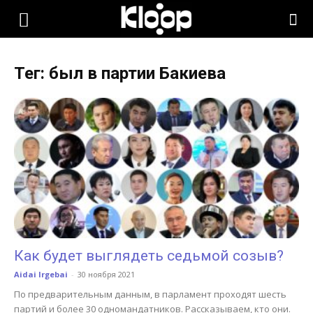
KLOOP.KG
Тег: был в партии Бакиева
—
Новости
Кыргызстана
Как будет выглядеть седьмой созыв?
Aidai Irgebai
-
30 ноября 2021
По предварительным данным, в парламент проходят шесть
партий и более 30 одномандатников. Рассказываем, кто они.