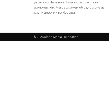
уехать из Нарына в Бишкек, чтобы стать
экономистом. Мы расскажем об одном дне из
жизни девочки из Нарына.
© 2026 Kloop Media Foundation