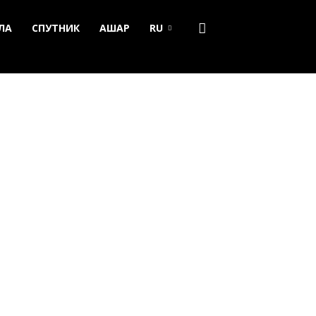
ЛА
СПУТНИК
АШАР
RU