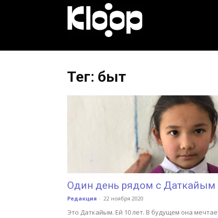
KLOOP.KG
—
Тег: быт
Новости
Кыргызстана
Один день рядом с Даткайым
Редакция
-
22 ноября 2020
Это Даткайым. Ей 10 лет. В будущем она мечтае