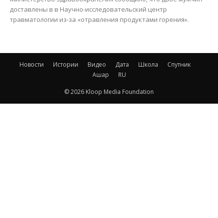
доставлены в в Научно-исследовательский центр
травматологии из-за «отравления продуктами горения».
Новости
Истории
Видео
Дата
Школа
Спутник
Ашар
RU
© 2026 Kloop Media Foundation