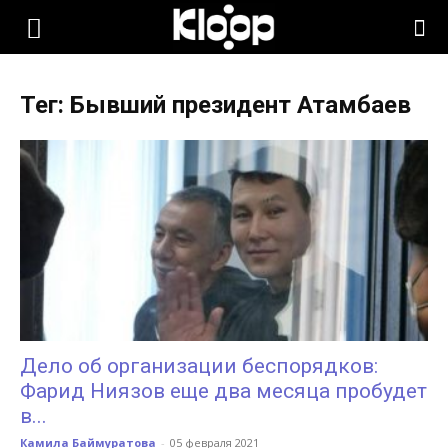
KLOOP.KG
Тег: Бывший президент Атамбаев
—
Новости
Кыргызстана
Дело об организации беспорядков:
Фарид Ниязов еще два месяца пробудет
в...
Камила Баймуратова
-
05 февраля 2021