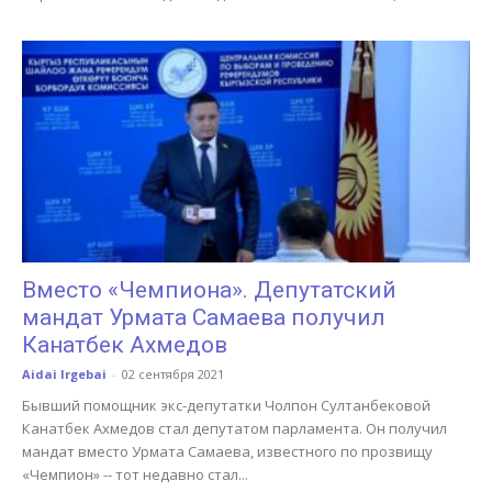
Вместо «Чемпиона». Депутатский
мандат Урмата Самаева получил
Канатбек Ахмедов
Aidai Irgebai
-
02 сентября 2021
Бывший помощник экс-депутатки Чолпон Султанбековой
Канатбек Ахмедов стал депутатом парламента. Он получил
мандат вместо Урмата Самаева, известного по прозвищу
«Чемпион» -- тот недавно стал...