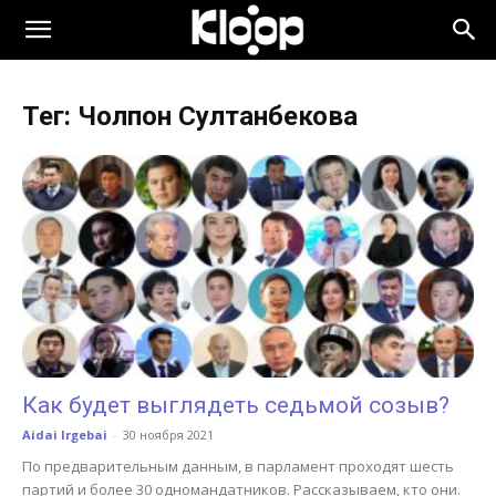
KLOOP.KG
Тег: Чолпон Султанбекова
—
Новости
Кыргызстана
Как будет выглядеть седьмой созыв?
Aidai Irgebai
-
30 ноября 2021
По предварительным данным, в парламент проходят шесть
партий и более 30 одномандатников. Рассказываем, кто они.