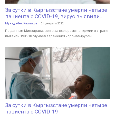
За сутки в Кыргызстане умерли четыре
пациента с COVID-19, вирус выявили...
Мундузбек Калыков
-
01 февраля 2022
По данным Минздрава, всего за все время пандемии в стране
выявили 198 518 случаев заражения коронавирусом.
За сутки в Кыргызстане умерли четыре
пациента с COVID-19