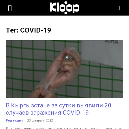
KLOOP.KG
Тег: COVID-19
—
Новости
Кыргызстана
В Кыргызстане за сутки выявили 20
случаев заражения COVID-19
Редакция
-
23 февраля 2022
За прошедшие сутки умер один пациент с ранее выявленным