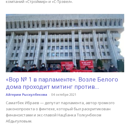
компаний «Строймир» и «С-Трэвел».
«Вор № 1 в парламенте». Возле Белого
дома проходит митинг против...
Айгерим Рыскулбекова
-
04 октября 2021
Саматбек Ибраев — депутат парламента, автор громкого
законопроекта о финтехе, который был раскритикован
финансистами и экс-главой Нацбанка Толкунбеком
Абдыгуловым.