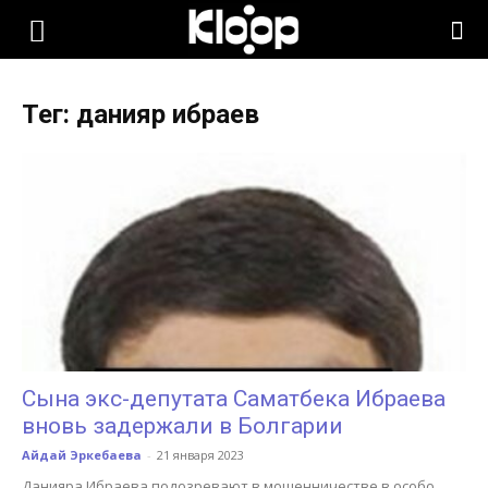
KLOOP.KG
Тег: данияр ибраев
—
Новости
Кыргызстана
Сына экс-депутата Саматбека Ибраева
вновь задержали в Болгарии
Айдай Эркебаева
-
21 января 2023
Данияра Ибраева подозревают в мошенничестве в особо