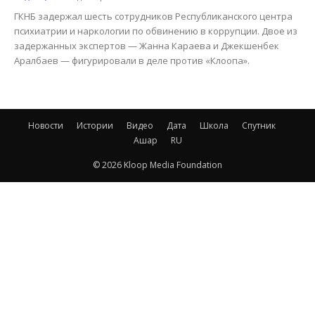
ГКНБ задержал шесть сотрудников Республиканского центра
психиатрии и наркологии по обвинению в коррупции. Двое из
задержанных экспертов — Жанна Караева и Джекшенбек
Аралбаев — фигурировали в деле против «Клоопа».
Новости
Истории
Видео
Дата
Школа
Спутник
Ашар
RU
© 2026 Kloop Media Foundation