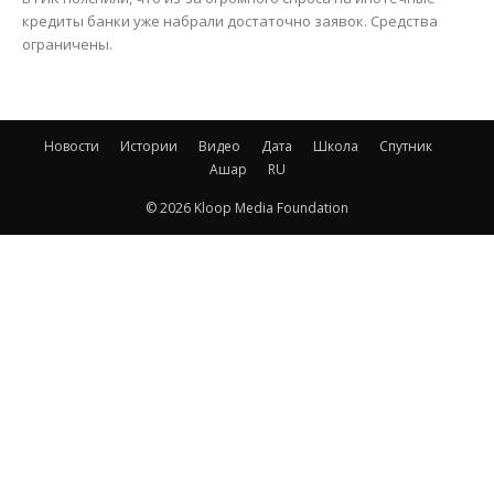
кредиты банки уже набрали достаточно заявок. Средства
ограничены.
Новости
Истории
Видео
Дата
Школа
Спутник
Ашар
RU
© 2026 Kloop Media Foundation