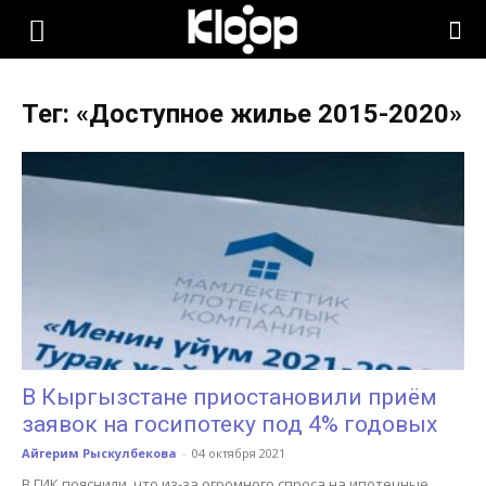
KLOOP.KG
Тег: «Доступное жилье 2015-2020»
—
Новости
Кыргызстана
В Кыргызстане приостановили приём
заявок на госипотеку под 4% годовых
Айгерим Рыскулбекова
-
04 октября 2021
В ГИК пояснили, что из-за огромного спроса на ипотечные