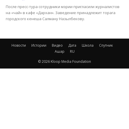
После пресс-тура сотрудники мэрии пригласили журналистов
на «чай» в кафе «Дархан». Заведение принадлежит торага
городского кенеша Салману Назылбекову.
Новости
Истории
Видео
Дата
Школа
Спутник
Ашар
RU
© 2026 Kloop Media Foundation