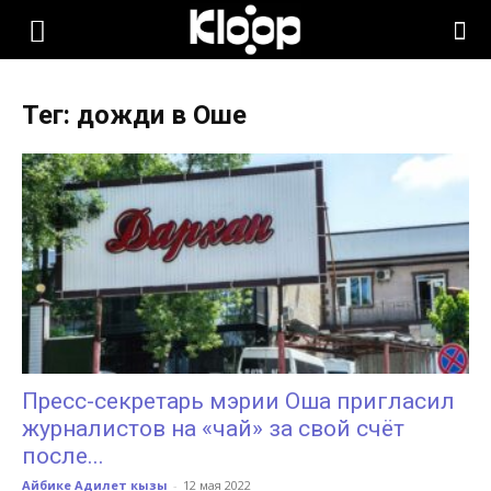
KLOOP.KG
Тег: дожди в Оше
—
Новости
Кыргызстана
Пресс-секретарь мэрии Оша пригласил
журналистов на «чай» за свой счёт
после...
Айбике Адилет кызы
-
12 мая 2022