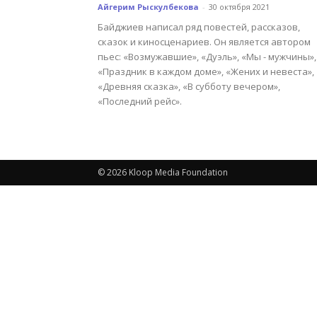
Айгерим Рыскулбекова
-
30 октября 2021
Байджиев написал ряд повестей, рассказов,
сказок и киносценариев. Он является автором
пьес: «Возмужавшие», «Дуэль», «Мы - мужчины»,
«Праздник в каждом доме», «Жених и невеста»,
«Древняя сказка», «В субботу вечером»,
«Последний рейс».
© 2026 Kloop Media Foundation