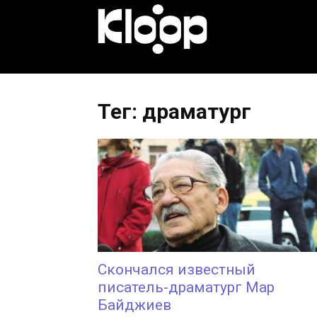
KLOOP.KG
—
Тег: драматург
Новости
Кыргызстана
Скончался известный
писатель-драматург Мар
Байджиев