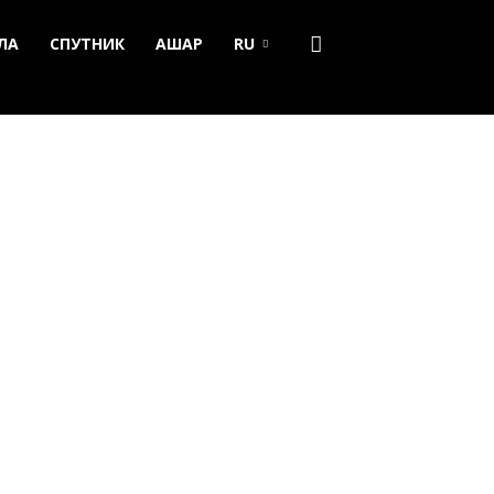
ЛА
СПУТНИК
АШАР
RU