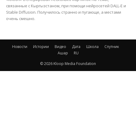
связанные с Кыргызстаном, при помощи нейросетей DALL-E и
Stable Diffusion. Получилось странно и пугающе, а местами
очень смешно.
Новости
Истории
Видео
Дата
Школа
Спутник
Ашар
RU
© 2026 Kloop Media Foundation