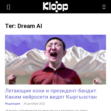
KLOOP.KG
Тег: Dream AI
—
Новости
Кыргызстана
Летающие кони и президент-бандит.
Каким нейросети видят Кыргызстан
Редакция
-
29 декабря 2022
«Клооп» сгенерировал несколько картинок на темы,