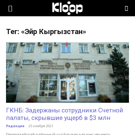
KLOOP.KG
Тег: «Эйр Кыргызстан»
—
Новости
Кыргызстана
ГКНБ: Задержаны сотрудники Счетной
палаты, скрывшие ущерб в $3 млн
Редакция
-
25 ноября 2021
Первомайский районный суд Бишкека вынес им меру