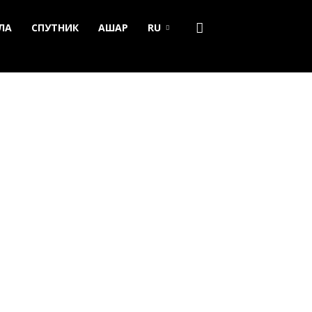
ЛА
СПУТНИК
АШАР
RU