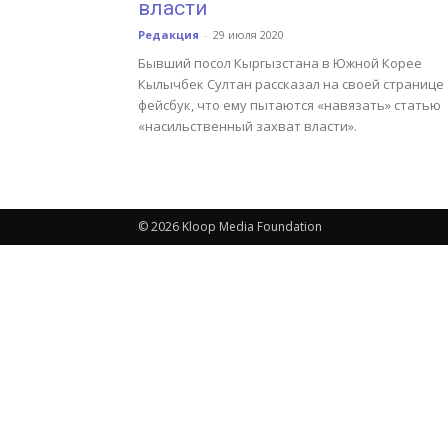
власти
Редакция
-
29 июля 2020
Бывший посол Кыргызстана в Южной Корее
Кылычбек Султан рассказал на своей странице
фейсбук, что ему пытаются «навязать» статью
«насильственный захват власти».
© 2026 Kloop Media Foundation