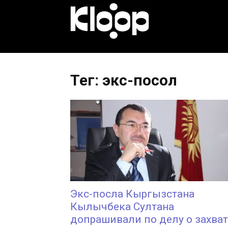
KLOOP.KG
—
Тег: экс-посол
Новости
Кыргызстана
Экс-посла Кыргызстана
Кылычбека Султана
допрашивали по делу о захват