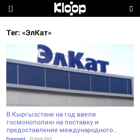
KLOOP.KG
Тег: «ЭлКат»
—
Новости
Кыргызстана
В Кыргызстане на год ввели
госмонополию на поставку и
предоставление международного...
Редакция
-
29 июля 2025