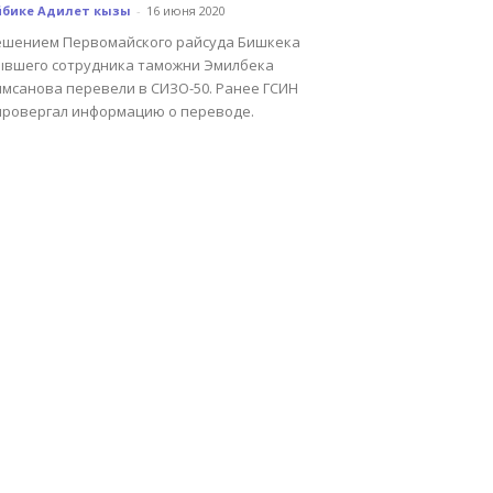
йбике Адилет кызы
-
16 июня 2020
ешением Первомайского райсуда Бишкека
ывшего сотрудника таможни Эмилбека
имсанова перевели в СИЗО-50. Ранее ГСИН
провергал информацию о переводе.