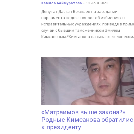
Камила Баймуратова
-
18 июня 2020
Депутат Дастан Бекешев на заседании
парламента поднял вопрос об избиениях в
исправительных учреждениях, приведя в прим
случай с бывшим таможенником Эмилем
Кимсановым.*Кимсанова называют человеком..
«Матраимов выше закона?»
Родные Кимсанова обратилис
к президенту