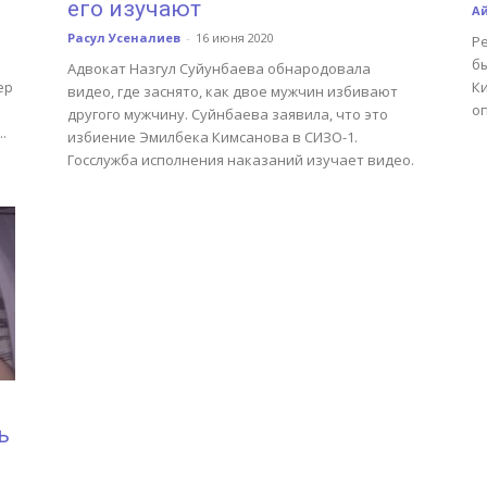
его изучают
А
Расул Усеналиев
-
16 июня 2020
Р
б
Адвокат Назгул Суйунбаева обнародовала
ер
К
видео, где заснято, как двое мужчин избивают
о
другого мужчину. Суйнбаева заявила, что это
.
избиение Эмилбека Кимсанова в СИЗО-1.
Госслужба исполнения наказаний изучает видео.
ь