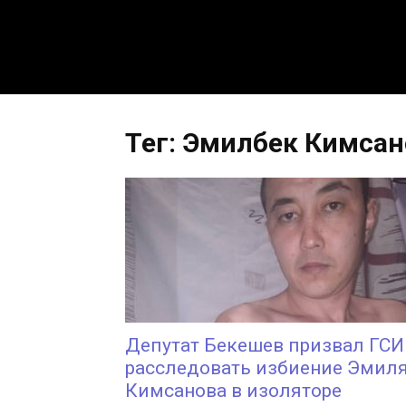
Тег: Эмилбек Кимсан
Депутат Бекешев призвал ГС
расследовать избиение Эмил
Кимсанова в изоляторе