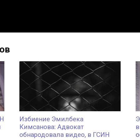
ов
ИН
Избиение Эмилбека
Э
я
Кимсанова: Адвокат
в
обнародовала видео, в ГСИН
о