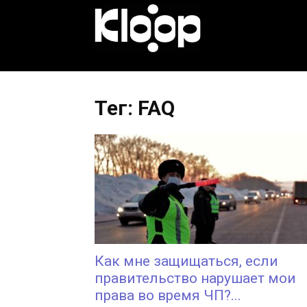
KLOOP.KG
—
Тег: FAQ
Новости
Кыргызстана
Как мне защищаться, если
правительство нарушает мои
права во время ЧП?...