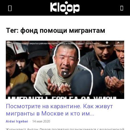
KLOOP.KG
Тег: фонд помощи мигрантам
—
Новости
Кыргызстана
Посмотрите на карантине. Как живут
мигранты в Москве и кто им...
Aidai Irgebai
-
14 мая 2020
Журналист Антон Лядов посвятил познакомился с волонтеркой