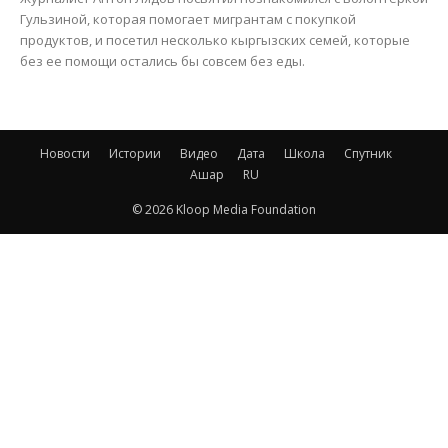
Гульзиной, которая помогает мигрантам с покупкой
продуктов, и посетил несколько кыргызских семей, которые
без ее помощи остались бы совсем без еды.
Новости
Истории
Видео
Дата
Школа
Спутник
Ашар
RU
© 2026 Kloop Media Foundation