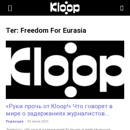
KLOOP.KG
Тег: Freedom For Eurasia
—
Новости
Кыргызстана
«Руки прочь от Kloop!» Что говорят в
мире о задержаниях журналистов...
Редакция
-
05 июня 2025
Допросы, обыски и задержания бывших и действующих