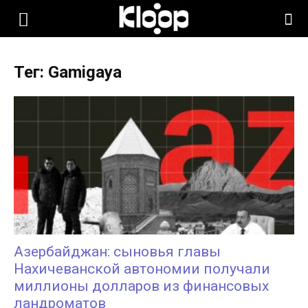
KLOOP.KG
Тег: Gamigaya
—
Новости
Кыргызстана
Азербайджан: сыновья главы
Нахичеванской автономии получали
миллионы долларов из финансовых
ландроматов