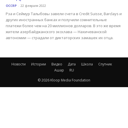
OCCRP
-
22 февраля 2022
Рза и Сеймур Талыбовы завели счета в Credit Suisse, Barclays и
других иностранных банках и получили сомнительные
платежи более чем на 20 миллионов долларов. В это же время
жители азербайджанского эксклава — Нахичеванской
автономии — страдали от диктаторских замашек их отца.
Новости
Истории
Видео
Дата
Школа
Спутник
Ашар
RU
© 2026 Kloop Media Foundation