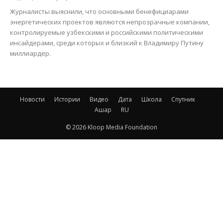
Журналисты выяснили, что основными бенефициарами
энергетических проектов являются непрозрачные компании,
контролируемые узбекскими и российскими политическими
инсайдерами, среди которых и близкий к Владимиру Путину
миллиардер.
Новости
Истории
Видео
Дата
Школа
Спутник
Ашар
RU
© 2026 Kloop Media Foundation