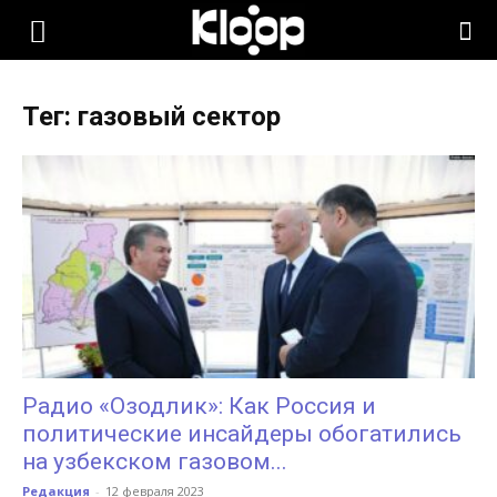
KLOOP.KG
Тег: газовый сектор
—
Новости
Кыргызстана
Радио «Озодлик»: Как Россия и
политические инсайдеры обогатились
на узбекском газовом...
Редакция
-
12 февраля 2023