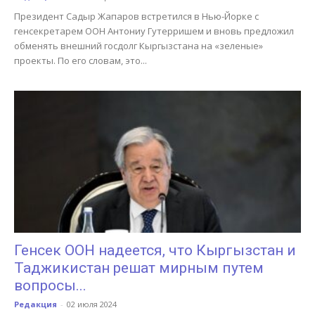
Президент Садыр Жапаров встретился в Нью-Йорке с
генсекретарем ООН Антониу Гутерришем и вновь предложил
обменять внешний госдолг Кыргызстана на «зеленые»
проекты. По его словам, это...
Генсек ООН надеется, что Кыргызстан и
Таджикистан решат мирным путем
вопросы...
Редакция
-
02 июля 2024