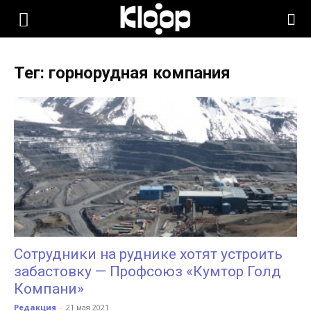
KLOOP.KG
Тег: горнорудная компания
—
Новости
Кыргызстана
Сотрудники на руднике хотят устроить
забастовку — Профсоюз «Кумтор Голд
Компани»
Редакция
-
21 мая 2021