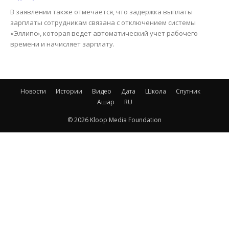
В заявлении также отмечается, что задержка выплаты
зарплаты сотрудникам связана с отключением системы
«Эллипс», которая ведет автоматический учет рабочего
времени и начисляет зарплату.
Новости
Истории
Видео
Дата
Школа
Спутник
Ашар
RU
© 2026 Kloop Media Foundation