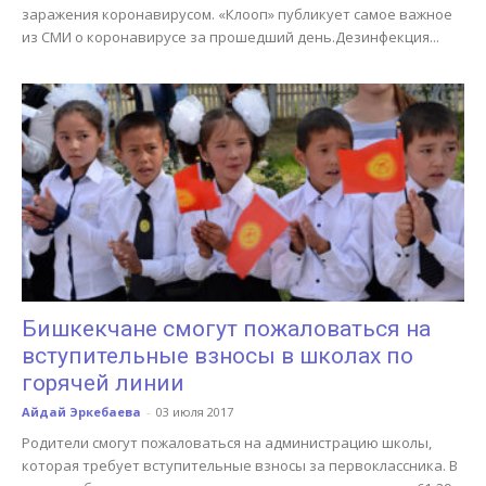
заражения коронавирусом. «Клооп» публикует самое важное
из СМИ о коронавирусе за прошедший день.Дезинфекция...
Бишкекчане смогут пожаловаться на
вступительные взносы в школах по
горячей линии
Айдай Эркебаева
-
03 июля 2017
Родители смогут пожаловаться на администрацию школы,
которая требует вступительные взносы за первоклассника. В