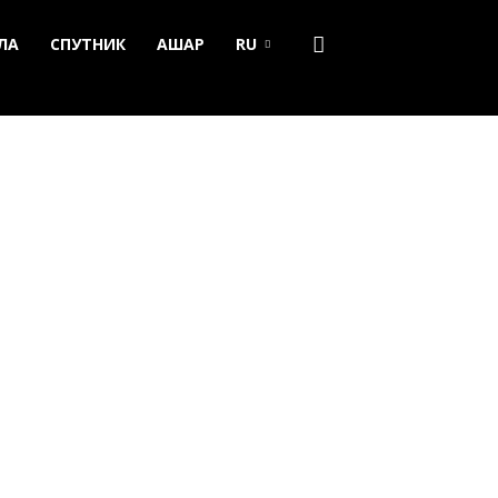
ЛА
СПУТНИК
АШАР
RU