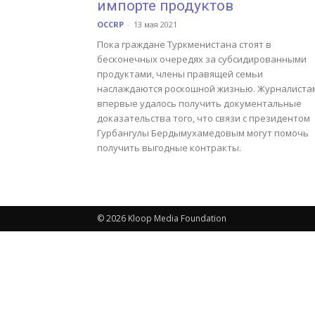
импорте продуктов
OCCRP
-
13 мая 2021
Пока граждане Туркменистана стоят в
бесконечных очередях за субсидированными
продуктами, члены правящей семьи
наслаждаются роскошной жизнью. Журналиста
впервые удалось получить документальные
доказательства того, что связи с президентом
Гурбангулы Бердымухамедовым могут помочь
получить выгодные контракты.
© 2026 Kloop Media Foundation