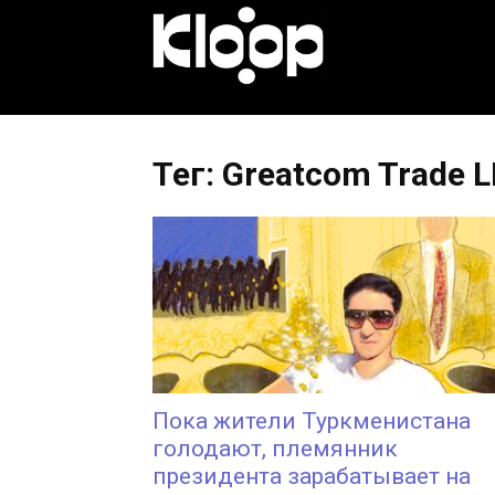
KLOOP.KG
—
Тег: Greatcom Trade 
Новости
Кыргызстана
Пока жители Туркменистана
голодают, племянник
президента зарабатывает на