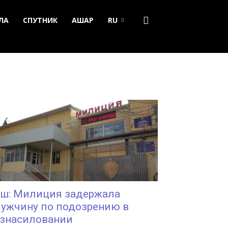
ЛА
СПУТНИК
АШАР
RU
ш: Милиция задержала
ужчину по подозрению в
знасиловании