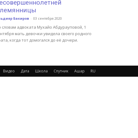
есовершеннолетней
лемянницы
льдияр Бакиров
-
03 сентября 2020
о словам адвоката Мухайо Абдурауповой, 1
ентября мать девочки увидела своего родного
ата, когда тот домогался до её дочери.
Видео
Дата
Школа
Спутник
Ашар
RU