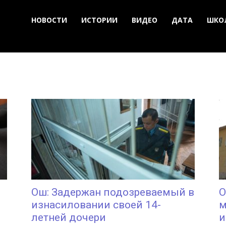
НОВОСТИ
ИСТОРИИ
ВИДЕО
ДАТА
ШКО
Ош: Задержан подозреваемый в
О
изнасиловании своей 14-
м
летней дочери
и