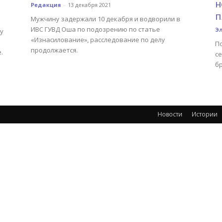
н
Редакция
-
13 декабря 2021
п
Мужчину задержали 10 декабря и водворили в
ИВС ГУВД Оша по подозрению по статье
Э
у
«Изнасилование», расследование по делу
П
продолжается.
.
с
бр
Новости
Истории