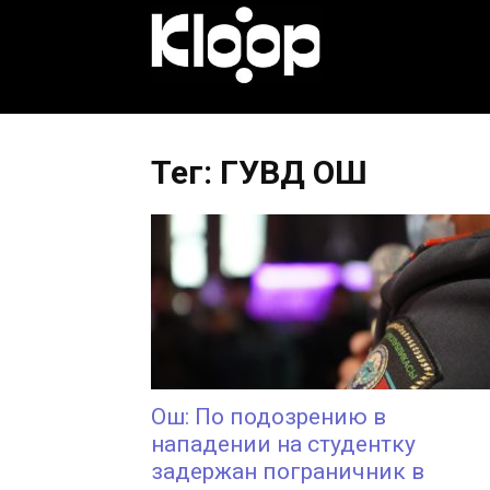
KLOOP.KG
—
Тег: ГУВД ОШ
Новости
Кыргызстана
Ош: По подозрению в
нападении на студентку
задержан пограничник в